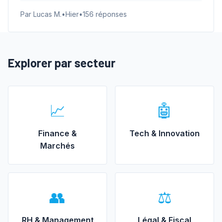
Par Lucas M.
•
Hier
•
156 réponses
Explorer par secteur
📈
🤖
Finance &
Tech & Innovation
Marchés
👥
⚖️
RH & Management
Légal & Fiscal